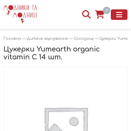
0
Головна
—
Дитяче харчування
—
Солодощі
— Цукерки Yumeart
Цукерки Yumearth organic
vitamin C 14 шт.