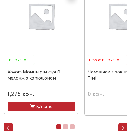
в наявності
немає в наявності
Халат Мамин дім сірий
Чоловічок з закит
меланж з капюшоном
Тімі
1,295
грн.
0
грн.
 Купити

