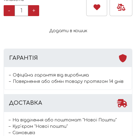
Чоловічок
-
+
на
баєчці
Minikin
Додати в кошик
кількість
ГАРАНТІЯ
Офіційна гарантія від виробника
Повернення або обмін товару протягом 14 днів
ДОСТАВКА
На відділення або поштомат "Нової Пошти"
Курʼєром "Нової пошти"
Самовивіз