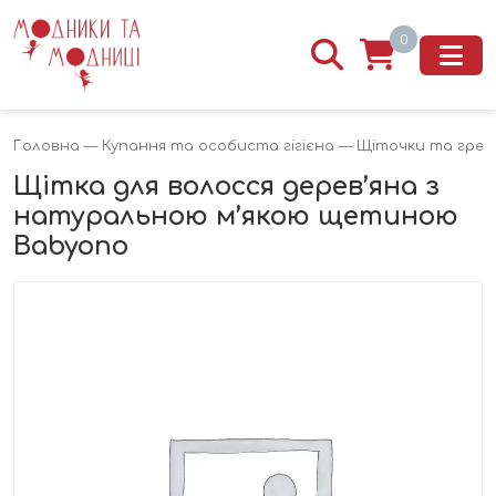
0
Головна
—
Купання та особиста гігієна
—
Щіточки та гребі
Щітка для волосся дерев’яна з
натуральною м’якою щетиною
Babyono