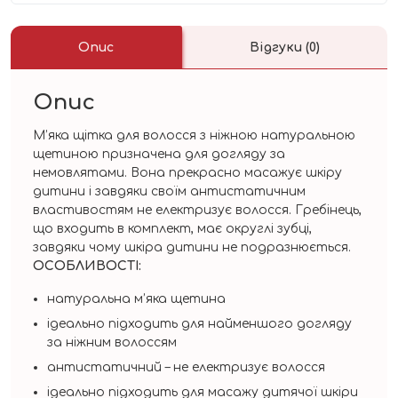
Опис
Відгуки (0)
Опис
М’яка щітка для волосся з ніжною натуральною
щетиною призначена для догляду за
немовлятами. Вона прекрасно масажує шкіру
дитини і завдяки своїм антистатичним
властивостям не електризує волосся. Гребінець,
що входить в комплект, має округлі зубці,
завдяки чому шкіра дитини не подразнюється.
ОСОБЛИВОСТІ:
натуральна м’яка щетина
ідеально підходить для найменшого догляду
за ніжним волоссям
антистатичний – не електризує волосся
ідеально підходить для масажу дитячої шкіри