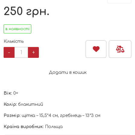
250
грн.
в наявності
Кількість
Щіточка
-
+
та
гребінець
для
Додати в кошик
волосся
натуральна
м'яка
Вік:
0+
щетина
блакитний
Колір:
блакитний
Babyono
кількість
Розмір:
щітка – 15,5*4 см, гребінець – 13*3 см
Країна виробник:
Польща