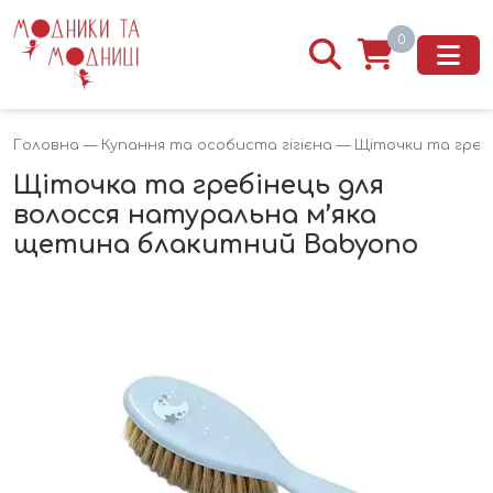
0
Головна
—
Купання та особиста гігієна
—
Щіточки та гребі
Щіточка та гребінець для
волосся натуральна м’яка
щетина блакитний Babyono