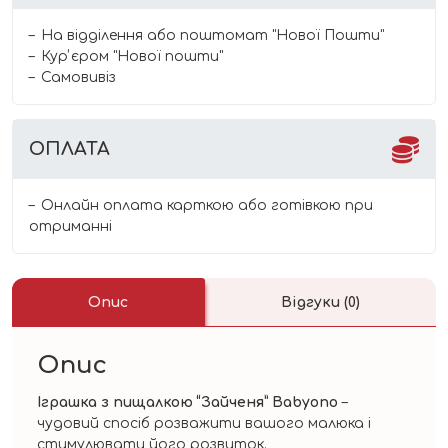
На відділення або поштомат "Нової Пошти"
Курʼєром "Нової пошти"
Самовивіз
ОПЛАТА
Онлайн оплата карткою або готівкою при
отриманні
Опис
Відгуки (0)
Опис
Іграшка з пищалкою “Зайченя” Babyono
–
чудовий спосіб розважити вашого малюка і
стимулювати його розвиток.