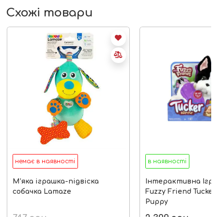
Схожі товари
немає в наявності
в наявності
М’яка іграшка-підвіска
Інтерактивна Ігр
собачка Lamaze
Fuzzy Friend Tucker
Puppy