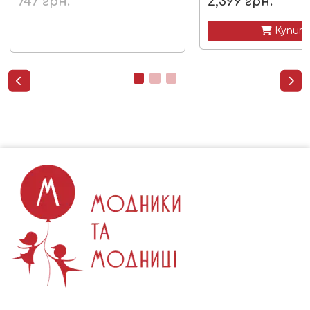
747
грн.
2,399
грн.
 Купит

