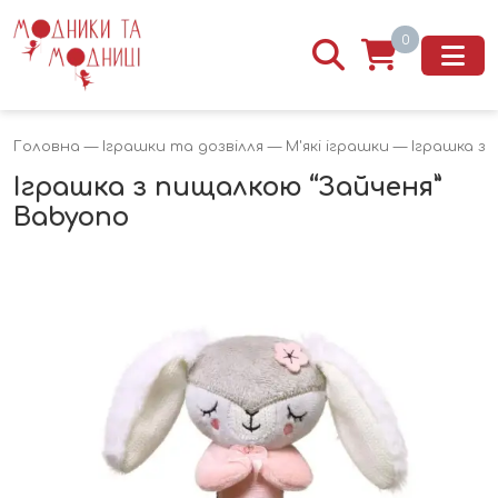
0
Головна
—
Іграшки та дозвілля
—
М'які іграшки
— Іграшка з 
Іграшка з пищалкою “Зайченя”
Babyono