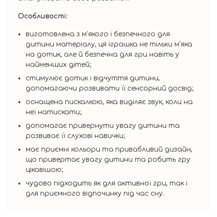
Особливості:
виготовлена з м’якого і безпечного для
дитини матеріалу, ця іграшка не тільки м’яка
на дотик, але й безпечна для гри навіть у
найменших дітей;
стимулює дотик і відчуття дитини,
допомагаючи розвивати її сенсорний досвід;
оснащена пискалкою, яка виділяє звук, коли на
неї натискати;
допомагає привернути увагу дитини та
розвиває її слухові навички;
має приємні кольори та привабливий дизайн,
що привертає увагу дитини та робить гру
цікавішою;
чудово підходить як для активної гри, так і
для приємного відпочинку під час сну.