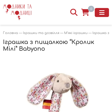
0
Головна
—
Іграшки та дозвілля
—
М'які іграшки
— Іграшка з 
Іграшка з пищалкою “Кролик
Мілі” Babyono