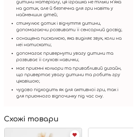
дитини матеріалу, ця іграшка не тільки м’яка
на дотик, але й безпечна для гри навіть у
найменших дітей;
стимулює дотик і відчуття дитини,
допомагаючи розвивати її сенсорний досвід;
оснащена пискалкою, яка виділяє звук, коли на
неї натискати;
допомагає привернути увагу дитини та
розвиває її слухові навички;
має приємні кольори та привабливий дизайн,
що привертає увагу дитини та робить гру
цікавішою;
чудово підходить як для активної гри, так і
для приємного відпочинку під час сну.
Схожі товари