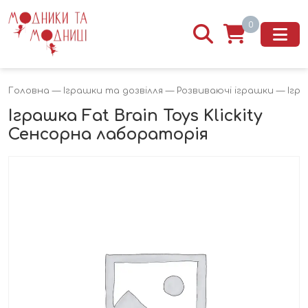
0
Головна
—
Іграшки та дозвілля
—
Розвиваючі іграшки
— Ігра
Іграшка Fat Brain Toys Klickity
Сенсорна лабораторія