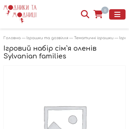
0
Головна
—
Іграшки та дозвілля
—
Тематичні іграшки
— Ігров
Ігровий набір сім`я оленів
Sylvanian families