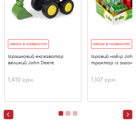
немає в наявності
немає в наявності
Іграшковий екскаватор
Ігровий набір John
великий John Deere
трактор із загон
1,410
грн.
1,107
грн.

