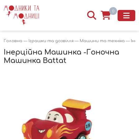
0
Головна
—
Іграшки та дозвілля
—
Машини та техніка
— Іне
Інерційна Машинка -Гоночна
Машинка Battat